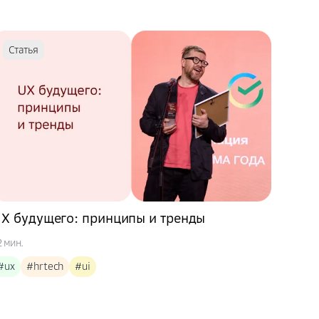
Статья
X будущего: принципы и тренды
2 мин.
#ux
#hrtech
#ui