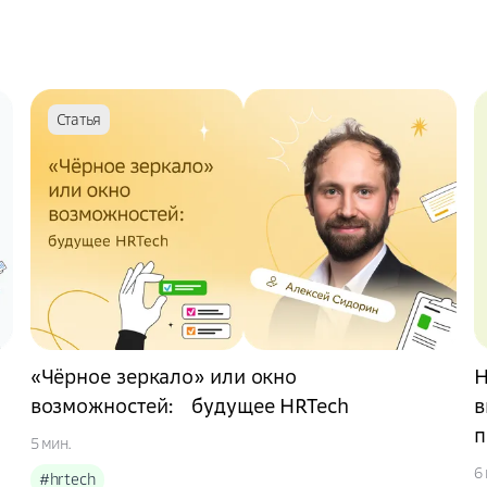
Статья
«Чёрное зеркало» или окно
H
возможностей: будущее HRTech
в
п
5 мин.
6
#hrtech