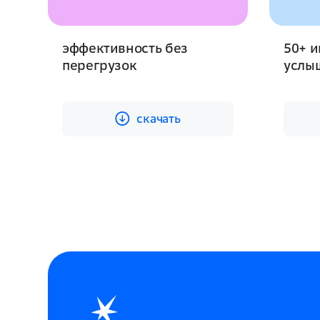
эффективность без
50+ и
перегрузок
услы
cкачать
cкачать