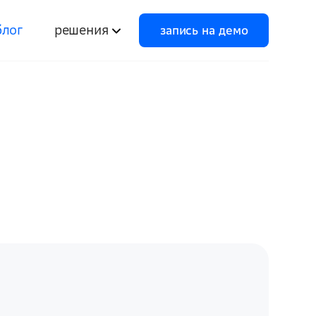
запись на демо
блог
решения
запись на демо