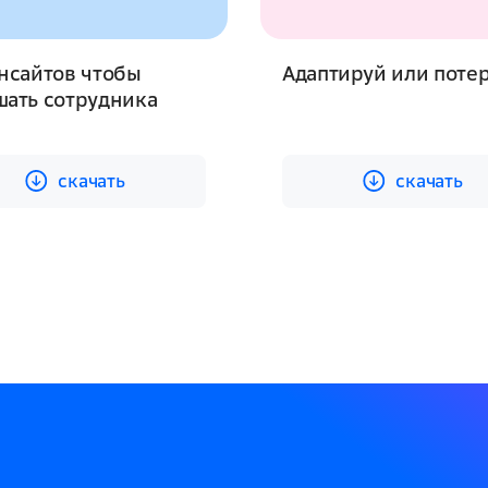
нсайтов чтобы
Адаптируй или поте
шать сотрудника
cкачать
cкачать
cкачать
cкачать