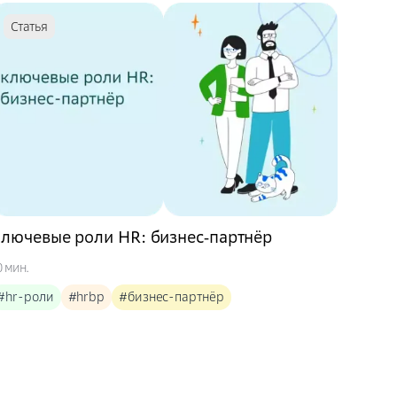
Статья
лючевые роли HR: бизнес‑партнёр
0 мин.
#hr-роли
#hrbp
#бизнес-партнёр