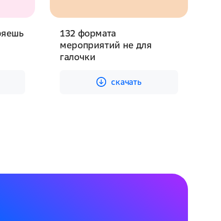
ряешь
132 формата
р
мероприятий не для
к
галочки
cкачать
cкачать