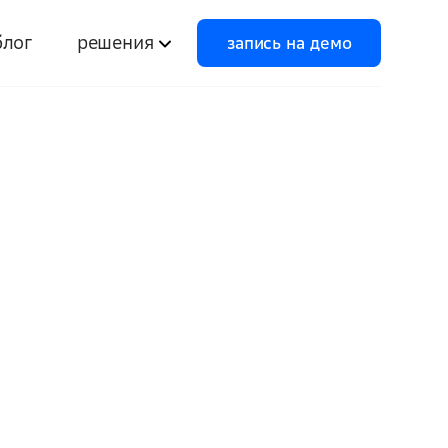
запись на демо
блог
решения
запись на демо