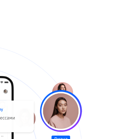
лу
цессами