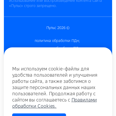
использование или воспроизведение контента сайта
«Пульс» строго запрещено.
Пульс 2026 ©
политика обработки ПДн
;
согласие на обработку ПДн
;
согласие на получение рекламы
;
согласие на обработку cookies-файлов
;
Мы используем cookie-файлы для
политика конфиденциальности
;
удобства пользователей и улучшения
комплаенс и противодействие коррупции;
работы сайта, а также заботимся о
оферта;
защите персональных данных наших
пользователей. Продолжая работу с
оферта для ДЗО;
сайтом вы соглашаетесь с
Правилами
оферта внедрение;
обработки Cookies.
тариф;
памятка по КБ для контрагентов;