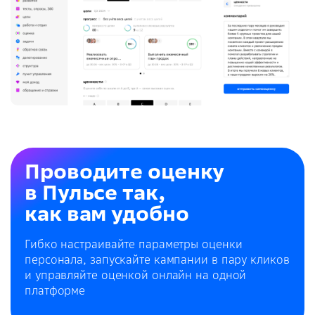
Проводите оценку
в Пульсе так,
как вам удобно
Гибко настраивайте параметры оценки
персонала, запускайте кампании в пару кликов
и управляйте оценкой онлайн на одной
платформе