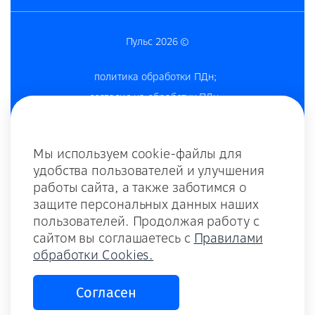
Пульс 2026 ©
политика обработки ПДн
;
согласие на обработку ПДн
;
согласие на получение рекламы
;
согласие на обработку cookies-файлов
;
Мы используем cookie-файлы для
политика конфиденциальности
;
удобства пользователей и улучшения
комплаенс и противодействие коррупции;
работы сайта, а также заботимся о
оферта;
защите персональных данных наших
оферта для ДЗО;
пользователей. Продолжая работу с
сайтом вы соглашаетесь с
Правилами
оферта внедрение;
обработки Cookies.
тариф;
памятка по КБ для контрагентов;
Согласен
памятка по КБ для клиентов;