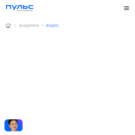
aкадемия
видео