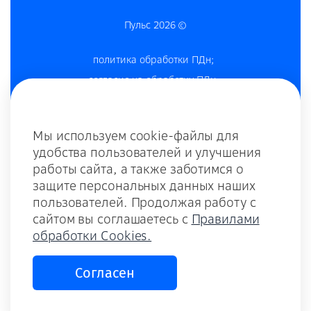
Пульс 2026 ©
политика обработки ПДн
;
согласие на обработку ПДн
;
согласие на получение рекламы
;
согласие на обработку cookies-файлов
;
Мы используем cookie-файлы для
политика конфиденциальности
;
удобства пользователей и улучшения
комплаенс и противодействие коррупции;
работы сайта, а также заботимся о
оферта;
защите персональных данных наших
оферта для ДЗО;
пользователей. Продолжая работу с
сайтом вы соглашаетесь с
Правилами
оферта внедрение;
обработки Cookies.
тариф;
памятка по КБ для контрагентов;
Согласен
памятка по КБ для клиентов;
политика использования cookies-файлов