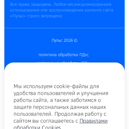
Все права защищены. Любое несанкционированное
использование или воспроизведение контента сайта
«Пульс» строго запрещено.
Пульс 2026 ©
политика обработки ПДн
;
согласие на обработку ПДн
;
согласие на получение рекламы
;
согласие на обработку cookies-файлов
;
Мы используем cookie-файлы для
политика конфиденциальности
;
удобства пользователей и улучшения
комплаенс и противодействие коррупции;
работы сайта, а также заботимся о
оферта;
защите персональных данных наших
оферта для ДЗО;
пользователей. Продолжая работу с
сайтом вы соглашаетесь с
Правилами
оферта внедрение;
обработки Cookies.